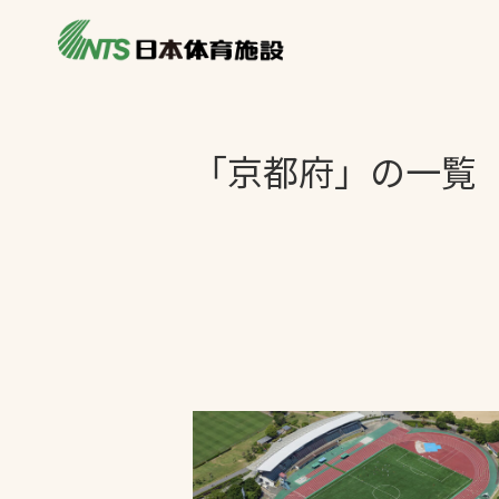
私たちの強み
製品・サービス
施設別カテゴリ
「京都府」の一覧
ニュース
施設別一覧を見
ライブラリ
主力製品
熱中症対策ミス
投てき実施可能
工芝
環境対応ウレタ