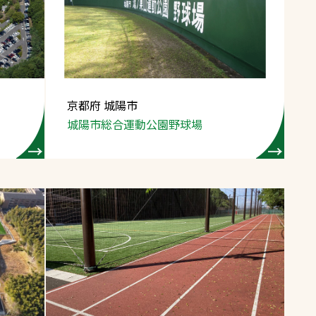
スポーツターフ（芝
生）
京都府 城陽市
城陽市総合運動公園
野球場
へ