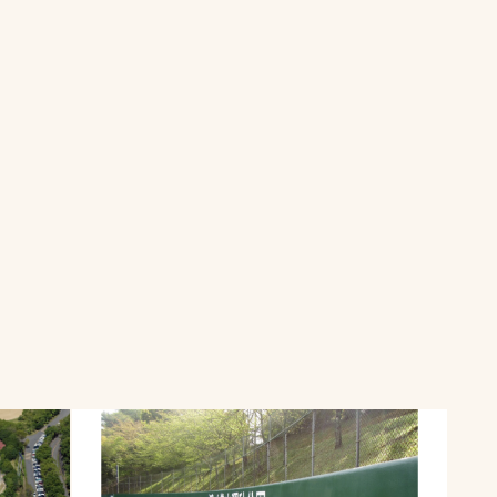
一覧
ー
技術別カテゴリー
お悩み別カテゴ
る
全天候舗装
暑さ対策
スポーツターフ（芝
安全性向上
生）舗装
ト
ぬかるみ・凍結
人工芝舗装
な人
飛散・流出防止
クレイ（土）舗装
施工・管理実績
ン
防球設備
施設管理
パークマネジメント