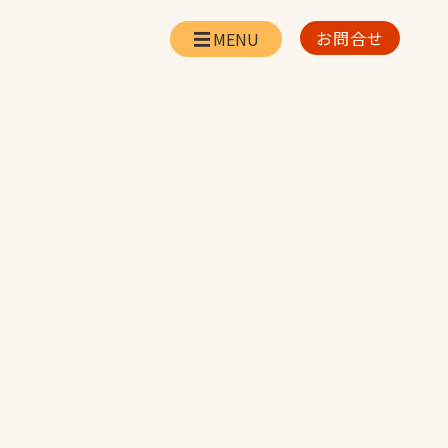
お問合せ
会社情報
リー
会社概要・所在地
お問合せ
社長挨拶
企業理念・経営方針
対策
日本体育施設の歩み
対策
アスリートパートナ
ー
一覧
採用情報
お取引先の皆様へ