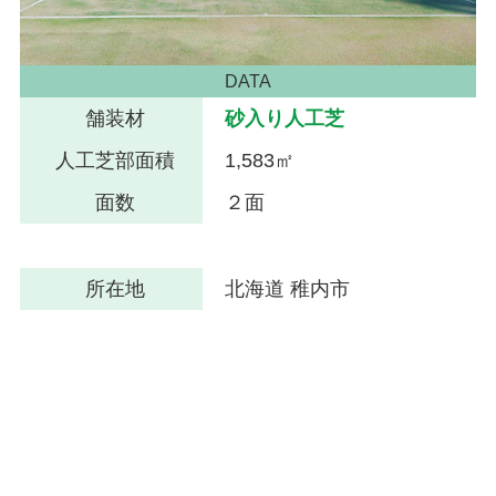
DATA
舗装材
砂入り人工芝
人工芝部面積
1,583㎡
面数
２面
所在地
北海道 稚内市