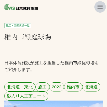
私たちの強み
施工・管理実績一覧
ニュース
稚内市緑庭球場
プレスリリース
レポート
製品・サービス一覧
日本体育施設が施工を担当した稚内市緑庭球場を
ご紹介します。
施工・管理実績一覧
会社概要
北海道・東北
施工
2022
稚内市
北海道
採用情報
砂入り人工芝コート
検索