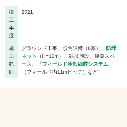
竣
2021
工
年
度
施
グラウンド工事、照明設備（6基）、
防球
工
ネット
（H=10m）、競技施設、観覧スペ
範
ース、『
フィールド冷却細霧システム
』
囲
（フィールド内11mピッチ）など