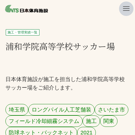
私たちの強み
施工・管理実績一覧
ニュース
浦和学院高等学校サッカー場
プレスリリース
レポート
製品・サービス一覧
日本体育施設が施工を担当した浦和学院高等学校
サッカー場をご紹介します。
施工・管理実績一覧
会社概要
埼玉県
ロングパイル人工芝舗装
さいたま市
採用情報
フィールド冷却細霧システム
施工
関東
検索
防球ネット・バックネット
2021