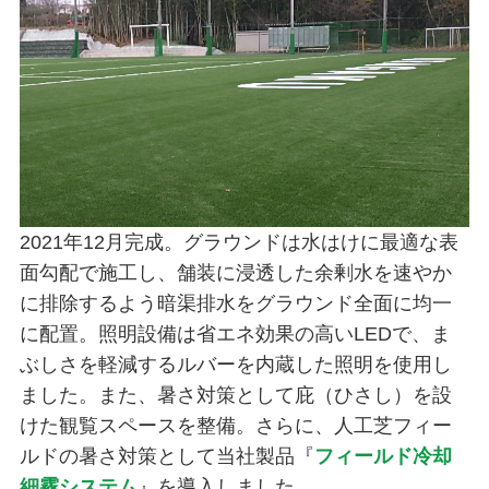
2021年12月完成。グラウンドは水はけに最適な表
面勾配で施工し、舗装に浸透した余剰水を速やか
に排除するよう暗渠排水をグラウンド全面に均一
に配置。照明設備は省エネ効果の高いLEDで、ま
ぶしさを軽減するルバーを内蔵した照明を使用し
ました。また、暑さ対策として庇（ひさし）を設
けた観覧スペースを整備。さらに、人工芝フィー
ルドの暑さ対策として当社製品『
フィールド冷却
細霧システム
』を導入しました。