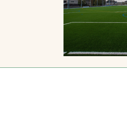
スポーツターフ（芝
生）
へ