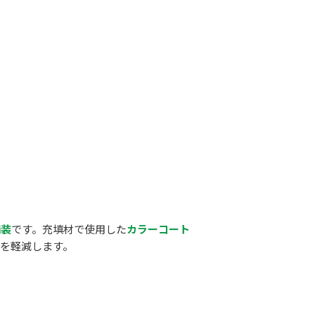
舗装
です。充填材で使用した
カラーコート
を軽減します。