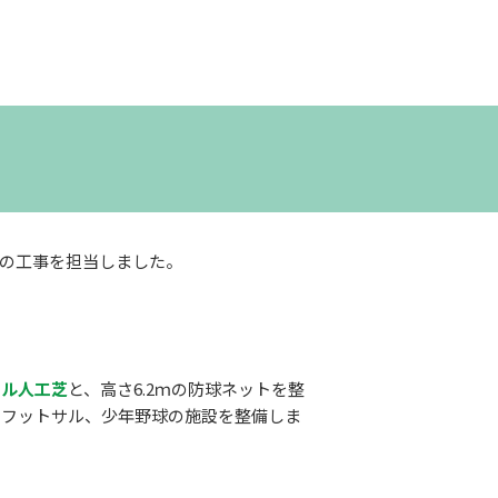
路の工事を担当しました。
イル人工芝
と、高さ6.2ｍの防球ネットを整
とフットサル、少年野球の施設を整備しま