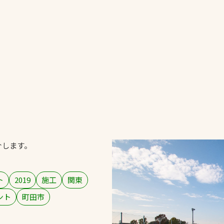
一覧
ー
技術別カテゴリー
お悩み別カテゴ
る
全天候舗装
暑さ対策
スポーツターフ（芝
安全性向上
生）舗装
ト
ぬかるみ・凍結
人工芝舗装
介します。
な人
飛散・流出防止
クレイ（土）舗装
施工・管理実績
ン
防球設備
ト
2019
施工
関東
施設管理
ント
町田市
パークマネジメント