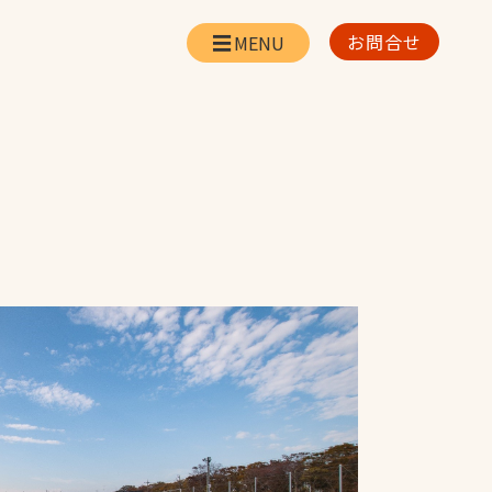
お問合せ
会社情報
リー
会社概要・所在地
お問合せ
社長挨拶
企業理念・経営方針
対策
日本体育施設の歩み
対策
アスリートパートナ
ー
一覧
採用情報
お取引先の皆様へ