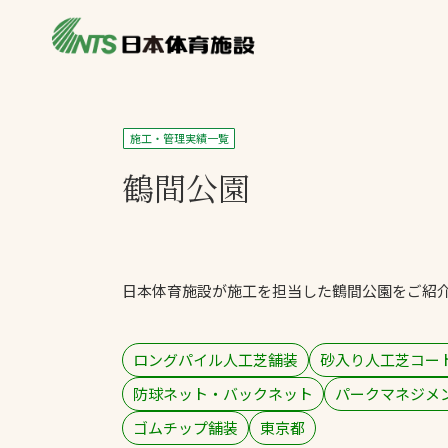
私たちの強み
製品・サービス
施設別カテゴリ
施工・管理実績一覧
ニュース
鶴間公園
施設別一覧を見
ライブラリ
主力製品
熱中症対策ミス
日本体育施設が施工を担当した鶴間公園をご紹
投てき実施可能
工芝
環境対応ウレタ
ロングパイル人工芝舗装
砂入り人工芝コー
防球ネット・バックネット
パークマネジメ
ゴムチップ舗装
東京都