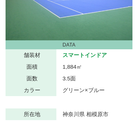
DATA
舗装材
スマートインドア
面積
1,884㎡
面数
3.5面
カラー
グリーン×ブルー
所在地
神奈川県 相模原市