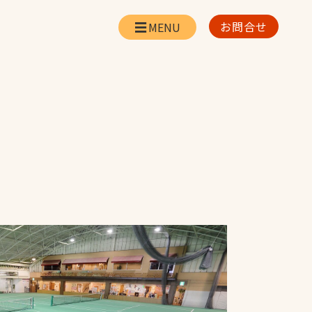
お問合せ
会社情報
リー
会社概要・所在地
お問合せ
社長挨拶
企業理念・経営方針
対策
日本体育施設の歩み
対策
アスリートパートナ
ー
一覧
採用情報
お取引先の皆様へ