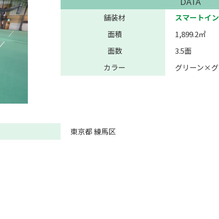
DATA
舗装材
スマートイン
面積
1,899.2㎡
面数
3.5面
カラー
グリーン×グ
東京都 練馬区