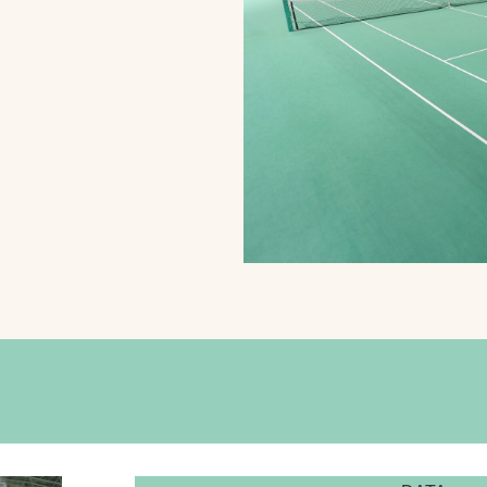
スポーツターフ（芝
生）
へ