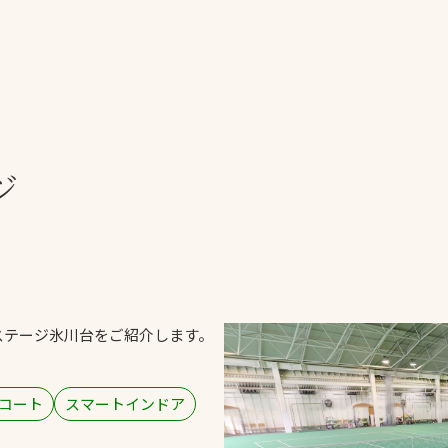
一覧
ー
技術別カテゴリー
お悩み別カテゴ
ジ
る
全天候舗装
暑さ対策
スポーツターフ（芝
安全性向上
生）舗装
ト
ぬかるみ・凍結
人工芝舗装
な人
飛散・流出防止
クレイ（土）舗装
施工・管理実績
ステージ氷川台をご紹介します。
ン
防球設備
施設管理
コート
スマートインドア
パークマネジメント