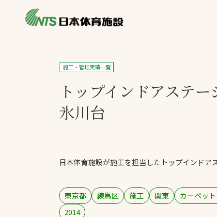
私たちの強み
製品・サービス
施設別カテゴリ
施工・管理実績一覧
ニュース
トップインドアステー
施設別一覧を見
ライブラリ
主力製品
氷川台
熱中症対策ミス
投てき実施可能
工芝
日本体育施設が施工を担当したトップインドア
環境対応ウレタ
東京都
練馬区
施工
関東
カーペット
2014