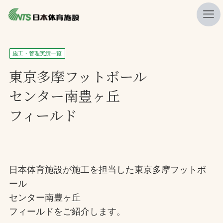
私たちの強み
施工・管理実績一覧
ニュース
東京多摩フットボール
センター南豊ヶ丘
プレスリリース
フィールド
レポート
製品・サービス一覧
施工・管理実績一覧
日本体育施設が施工を担当した東京多摩フットボ
会社概要
ール
採用情報
センター南豊ヶ丘
フィールドをご紹介します。
検索