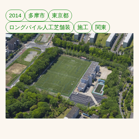
お問合せ
2014
多摩市
東京都
ロングパイル人工芝舗装
施工
関東
お取引先の皆様へ
プライバシーポリシー
ソーシャルメディアポリシー
文字の見えづらさや操作にお困りの方へ