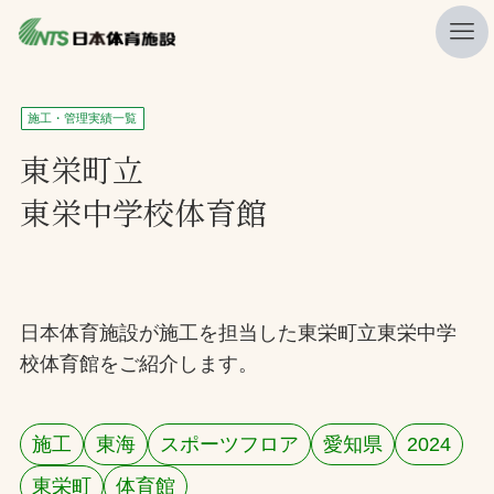
私たちの強み
施工・管理実績一覧
ニュース
東栄町立
東栄中学校体育館
プレスリリース
レポート
製品・サービス一覧
日本体育施設が施工を担当した東栄町立東栄中学
施工・管理実績一覧
校体育館をご紹介します。
会社概要
採用情報
施工
東海
スポーツフロア
愛知県
2024
検索
東栄町
体育館