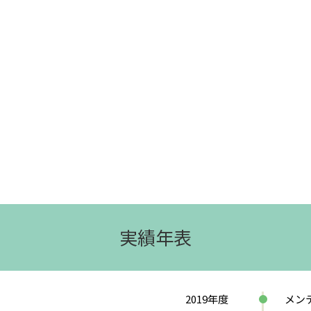
実績年表
2019
年度
メン