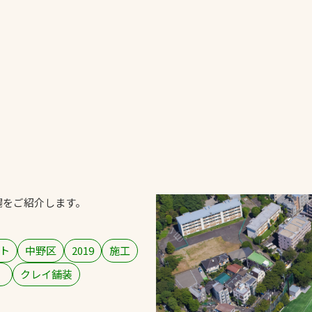
一覧
ー
技術別カテゴリー
お悩み別カテゴ
る
全天候舗装
暑さ対策
スポーツターフ（芝
安全性向上
生）舗装
ト
ぬかるみ・凍結
人工芝舗装
場をご紹介します。
な人
飛散・流出防止
クレイ（土）舗装
施工・管理実績
ン
防球設備
ト
中野区
2019
施工
施設管理
）
クレイ舗装
パークマネジメント