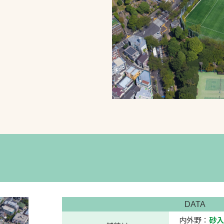
スポーツターフ（芝
生）
へ
DATA
内外野：
砂入