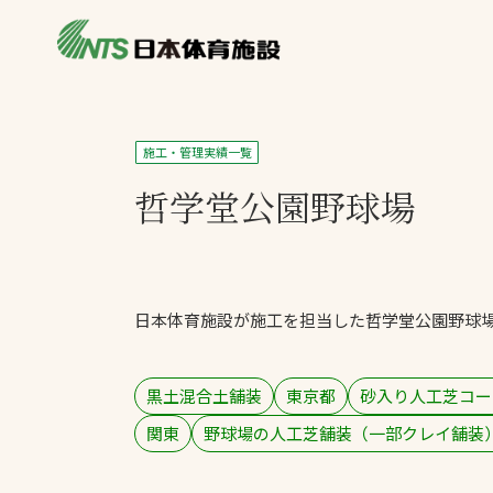
私たちの強み
製品・サービス
施設別カテゴリ
施工・管理実績一覧
ニュース
哲学堂公園野球場
施設別一覧を見
ライブラリ
主力製品
熱中症対策ミス
日本体育施設が施工を担当した哲学堂公園野球
投てき実施可能
工芝
環境対応ウレタ
黒土混合土舗装
東京都
砂入り人工芝コー
関東
野球場の人工芝舗装（一部クレイ舗装