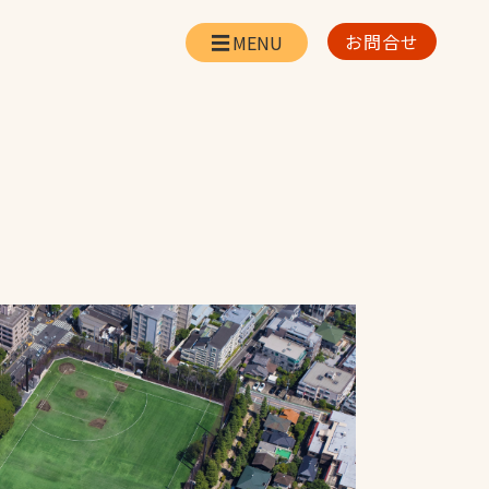
お問合せ
会社情報
リー
会社概要・所在地
お問合せ
社長挨拶
企業理念・経営方針
対策
日本体育施設の歩み
対策
アスリートパートナ
ー
一覧
採用情報
お取引先の皆様へ