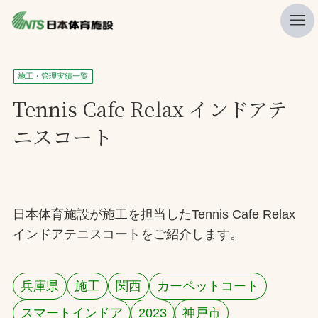
私たちの強み
施工・管理実績一覧
ニュース
Tennis Cafe Relax インドアテ
ニスコート
プレスリリース
レポート
製品・サービス一覧
日本体育施設が施工を担当したTennis Cafe Relax
施工・管理実績一覧
インドアテニスコートをご紹介します。
会社概要
採用情報
兵庫県
施工
関西
カーペットコート
検索
スマートインドア
2023
神戸市