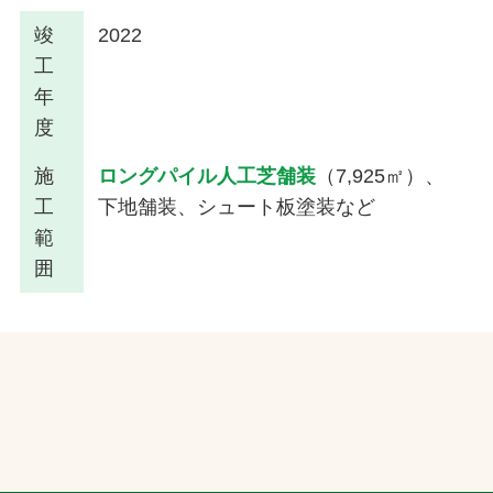
竣
2022
工
年
度
施
ロングパイル人工芝舗装
（7,925㎡）、
工
下地舗装、シュート板塗装など
範
囲