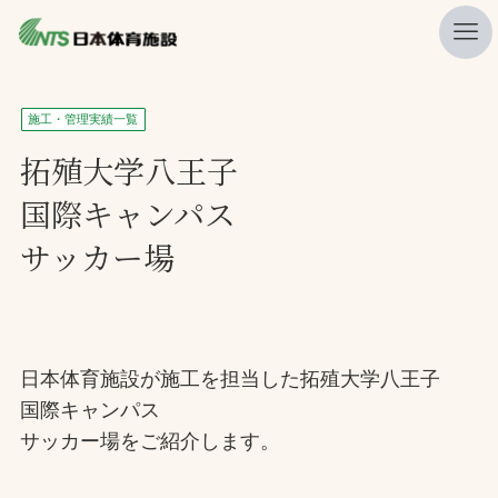
私たちの強み
施工・管理実績一覧
ニュース
拓殖大学八王子
国際キャンパス
プレスリリース
サッカー場
レポート
製品・サービス一覧
施工・管理実績一覧
日本体育施設が施工を担当した拓殖大学八王子
会社概要
国際キャンパス
採用情報
サッカー場をご紹介します。
検索