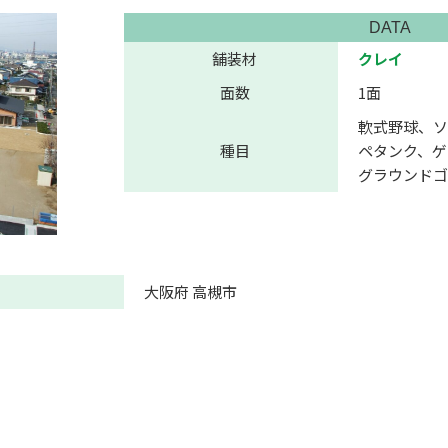
DATA
舗装材
クレイ
面数
1面
軟式野球、ソ
種目
ペタンク、ゲ
グラウンドゴ
大阪府 高槻市