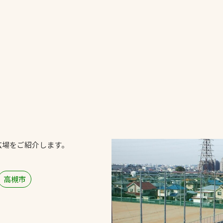
一覧
ー
技術別カテゴリー
お悩み別カテゴ
る
全天候舗装
暑さ対策
スポーツターフ（芝
安全性向上
生）舗装
ト
ぬかるみ・凍結
人工芝舗装
広場をご紹介します。
な人
飛散・流出防止
クレイ（土）舗装
施工・管理実績
ン
防球設備
高槻市
施設管理
パークマネジメント