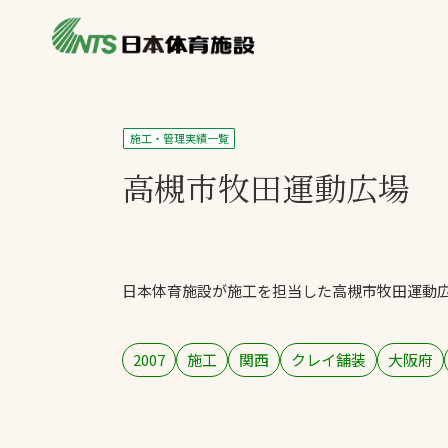
私たちの強み
製品・サービス
施設別カテゴリ
施工・管理実績一覧
ニュース
高槻市牧田運動広場
施設別一覧を見
ライブラリ
主力製品
熱中症対策ミス
日本体育施設が施工を担当した高槻市牧田運動
投てき実施可能
工芝
環境対応ウレタ
2007
施工
関西
クレイ舗装
大阪府