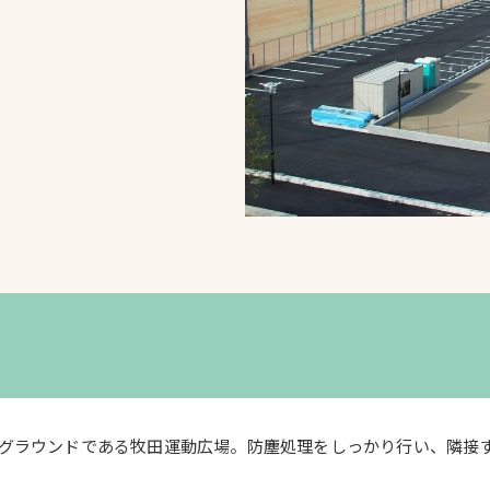
スポーツターフ（芝
生）
へ
グラウンドである牧田運動広場。防塵処理をしっかり行い、隣接