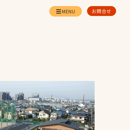
お問合せ
会社情報
リー
会社概要・所在地
お問合せ
社長挨拶
企業理念・経営方針
対策
日本体育施設の歩み
対策
アスリートパートナ
ー
一覧
採用情報
お取引先の皆様へ