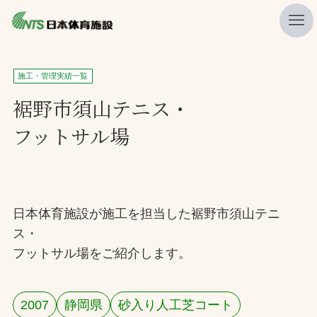
私たちの強み
施工・管理実績一覧
ニュース
裾野市須山テニス・
フットサル場
プレスリリース
レポート
製品・サービス一覧
日本体育施設が施工を担当した裾野市須山テニ
施工・管理実績一覧
ス・
会社概要
フットサル場をご紹介します。
採用情報
2007
静岡県
砂入り人工芝コート
検索