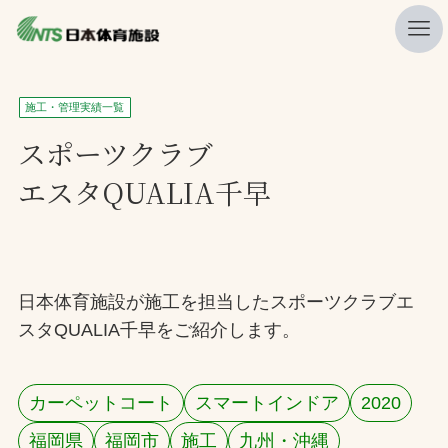
私たちの強み
施工・管理実績一覧
ニュース
スポーツクラブ
エスタQUALIA千早
プレスリリース
レポート
製品・サービス一覧
日本体育施設が施工を担当したスポーツクラブエ
施工・管理実績一覧
スタQUALIA千早をご紹介します。
会社概要
採用情報
カーペットコート
スマートインドア
2020
検索
福岡県
福岡市
施工
九州・沖縄