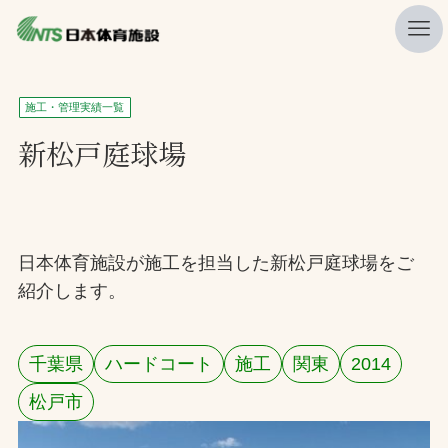
私たちの強み
施工・管理実績一覧
ニュース
新松戸庭球場
プレスリリース
レポート
製品・サービス一覧
日本体育施設が施工を担当した新松戸庭球場をご
紹介します。
施工・管理実績一覧
会社概要
千葉県
ハードコート
施工
関東
2014
採用情報
松戸市
検索