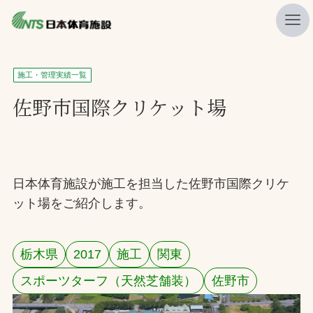
私たちの強み
施工・管理実績一覧
ニュース
佐野市国際クリケット場
プレスリリース
レポート
製品・サービス一覧
日本体育施設が施工を担当した佐野市国際クリケ
ット場をご紹介します。
施工・管理実績一覧
会社概要
栃木県
2017
施工
関東
採用情報
スポーツターフ（天然芝舗装）
佐野市
検索