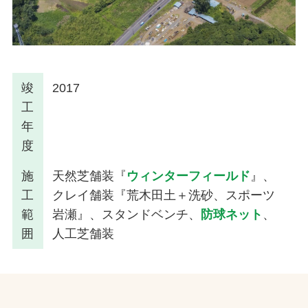
竣
2017
工
年
度
施
天然芝舗装『
ウィンターフィールド
』、
工
クレイ舗装『荒木田土＋洗砂、スポーツ
範
岩瀬』、スタンドベンチ、
防球ネット
、
囲
人工芝舗装