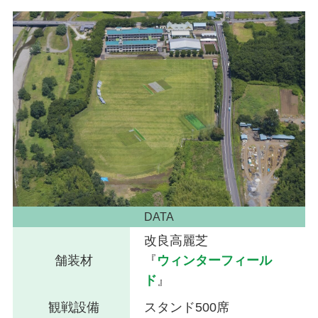
DATA
改良高麗芝
舗装材
『
ウィンターフィール
ド
』
観戦設備
スタンド500席