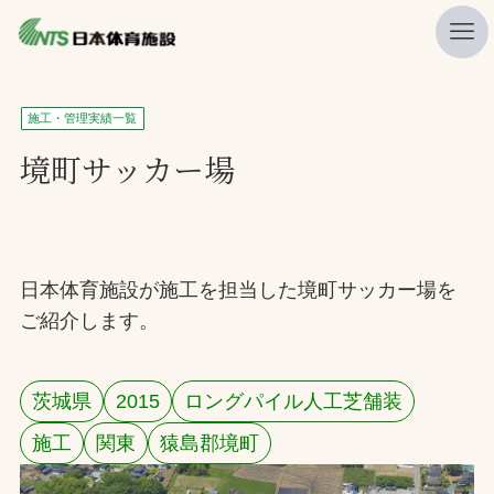
私たちの強み
施工・管理実績一覧
ニュース
境町サッカー場
プレスリリース
レポート
製品・サービス一覧
日本体育施設が施工を担当した境町サッカー場を
ご紹介します。
施工・管理実績一覧
会社概要
茨城県
2015
ロングパイル人工芝舗装
採用情報
施工
関東
猿島郡境町
検索