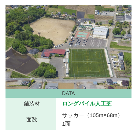
DATA
舗装材
ロングパイル人工芝
サッカー（105m×68m）
面数
1面