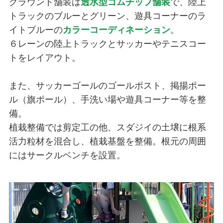
グラウンド舗装は
透水型ゴムチップ舗装
で、陸上
トラックのブルーとグリーン、遊具コーナーのラ
イトブルーの
カラーコーディネーション
。
６レーンの陸上トラックとサッカーやテニスコー
トをレイアウト。
また、サッカーゴールのゴールポスト、掲揚ポー
ル（旗ポール）、手洗い場や遊具コーナー等を整
備。
植栽整備では剪定工の他、スダジイの土壌に根系
活力粒材を混合し、植栽基盤を整備。根元の周囲
にはサークルベンチを設置。