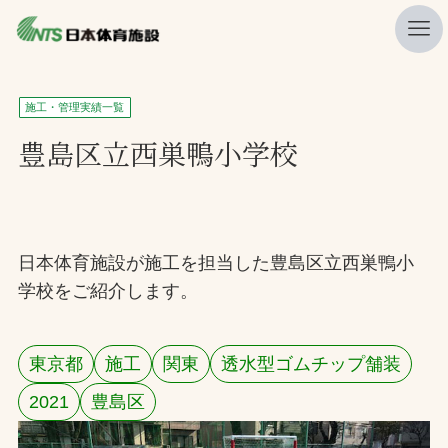
私たちの強み
施工・管理実績一覧
ニュース
豊島区立西巣鴨小学校
プレスリリース
レポート
製品・サービス一覧
日本体育施設が施工を担当した豊島区立西巣鴨小
学校をご紹介します。
施工・管理実績一覧
会社概要
東京都
施工
関東
透水型ゴムチップ舗装
採用情報
2021
豊島区
検索