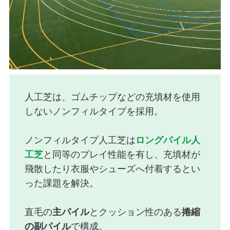
人工芝は、ゴムチップなどの充填材を使用
しないノンフィルタイプを採用。
ノンフィルタイプ人工芝は
ロングパイル人
工芝
と同等のプレイ性能を有し、充填材が
飛散したり衣服やシューズへ付着するとい
った課題を解決。
直毛の
主パイル
とクッション性のある
捲縮
の副パイル
で構成。