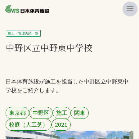
私たちの強み
施工・管理実績一覧
ニュース
中野区立中野東中学校
プレスリリース
レポート
製品・サービス一覧
日本体育施設が施工を担当した中野区立中野東中
学校をご紹介します。
施工・管理実績一覧
会社概要
東京都
中野区
施工
関東
採用情報
校庭（人工芝）
2021
検索