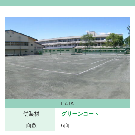
DATA
舗装材
グリーンコート
面数
6面