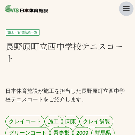
私たちの強み
施工・管理実績一覧
ニュース
長野原町立西中学校テニスコー
ト
プレスリリース
レポート
製品・サービス一覧
日本体育施設が施工を担当した長野原町立西中学
施工・管理実績一覧
校テニスコートをご紹介します。
会社概要
採用情報
クレイコート
施工
関東
クレイ舗装
検索
グリーンコート
吾妻郡
2009
群馬県