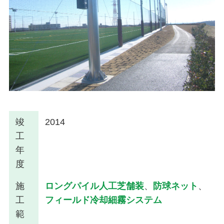
竣
2014
工
年
度
施
ロングパイル人工芝舗装
、
防球ネット
、
工
フィールド冷却細霧システム
範