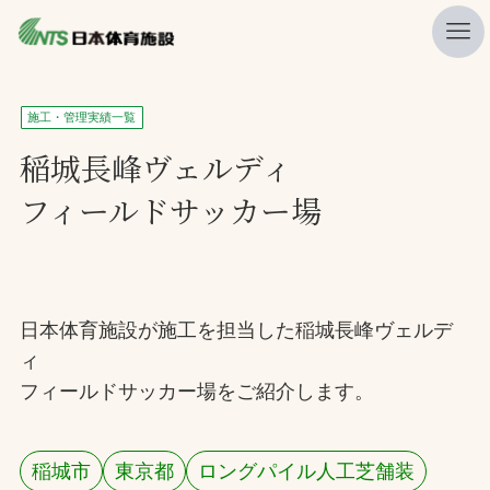
私たちの強み
施工・管理実績一覧
ニュース
稲城長峰ヴェルディ
フィールドサッカー場
プレスリリース
レポート
製品・サービス一覧
日本体育施設が施工を担当した稲城長峰ヴェルデ
施工・管理実績一覧
ィ
会社概要
フィールドサッカー場をご紹介します。
採用情報
稲城市
東京都
ロングパイル人工芝舗装
検索