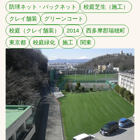
防球ネット・バックネット
校庭芝生（施工）
お問合せ
クレイ舗装
グリーンコート
お取引先の皆様へ
校庭（クレイ舗装）
2014
西多摩郡瑞穂町
東京都
校庭緑化
施工
関東
プライバシーポリシー
ソーシャルメディアポリシー
文字の見えづらさや操作にお困りの方へ