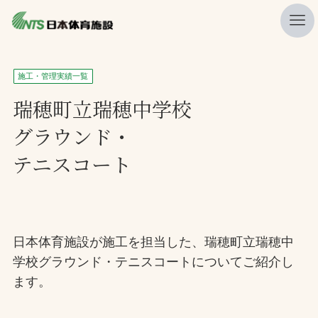
私たちの強み
施工・管理実績一覧
ニュース
瑞穂町立瑞穂中学校
グラウンド・
プレスリリース
テニスコート
レポート
製品・サービス一覧
施工・管理実績一覧
日本体育施設が施工を担当した、瑞穂町立瑞穂中
会社概要
学校グラウンド・テニスコートについてご紹介し
採用情報
ます。
検索