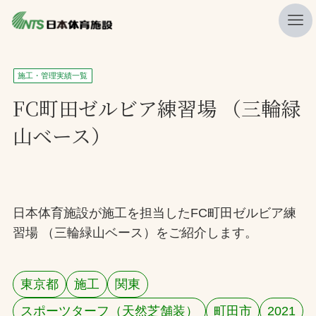
私たちの強み
施工・管理実績一覧
ニュース
FC町田ゼルビア練習場 （三輪緑
山ベース）
プレスリリース
レポート
製品・サービス一覧
日本体育施設が施工を担当したFC町田ゼルビア練
施工・管理実績一覧
習場 （三輪緑山ベース）をご紹介します。
会社概要
採用情報
東京都
施工
関東
検索
スポーツターフ（天然芝舗装）
町田市
2021