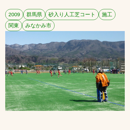
お問合せ
2009
群馬県
砂入り人工芝コート
施工
関東
みなかみ市
お取引先の皆様へ
プライバシーポリシー
ソーシャルメディアポリシー
文字の見えづらさや操作にお困りの方へ