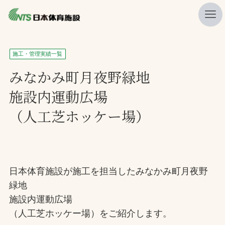
私たちの強み
施工・管理実績一覧
ニュース
みなかみ町月夜野緑地
施設内運動広場
プレスリリース
（人工芝ホッケー場）
レポート
製品・サービス一覧
施工・管理実績一覧
日本体育施設が施工を担当したみなかみ町月夜野
会社概要
緑地
採用情報
施設内運動広場
（人工芝ホッケー場）をご紹介します。
検索