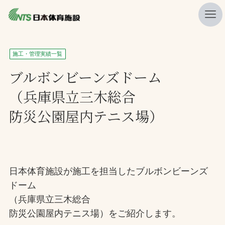
私たちの強み
施工・管理実績一覧
ニュース
ブルボンビーンズドーム
（兵庫県立三木総合
プレスリリース
防災公園屋内テニス場）
レポート
製品・サービス一覧
施工・管理実績一覧
日本体育施設が施工を担当したブルボンビーンズ
会社概要
ドーム
採用情報
（兵庫県立三木総合
防災公園屋内テニス場）をご紹介します。
検索