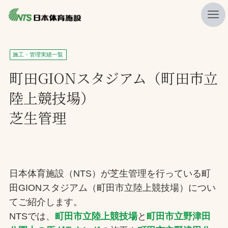
私たちの強み
施工・管理実績一覧
ニュース
町田GIONスタジアム（町田市立
陸上競技場）
プレスリリース
芝生管理
レポート
製品・サービス一覧
施工・管理実績一覧
日本体育施設（NTS）が芝生管理を行っている町
会社概要
田GIONスタジアム（町田市立陸上競技場）につい
採用情報
てご紹介します。
NTSでは、
町田市立陸上競技場
と
町田市立野津田
検索