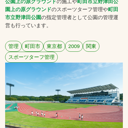
公園上の原グラウンド
の施工や
町田市立野津田公
園上の原グラウンド
のスポーツターフ管理や
町田
お問合せ
市立野津田公園
の指定管理者として公園の管理運
営も行っています。
お取引先の皆様へ
プライバシーポリシー
管理
町田市
東京都
2009
関東
ソーシャルメディアポリシー
スポーツターフ管理
文字の見えづらさや操作にお困りの方へ