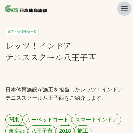
私たちの強み
施工・管理実績一覧
ニュース
レッツ！インドア
テニススクール八王子西
プレスリリース
レポート
製品・サービス一覧
日本体育施設が施工を担当したレッツ！インドア
施工・管理実績一覧
テニススクール八王子西をご紹介します。
会社概要
採用情報
関東
カーペットコート
スマートインドア
検索
東京都
八王子市
2018
施工