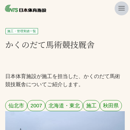
私たちの強み
施工・管理実績一覧
ニュース
かくのだて馬術競技厩舎
プレスリリース
レポート
製品・サービス一覧
日本体育施設が施工を担当した、かくのだて馬術
競技厩舎についてご紹介します。
施工・管理実績一覧
会社概要
仙北市
2007
北海道・東北
施工
秋田県
採用情報
検索