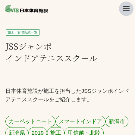
私たちの強み
施工・管理実績一覧
ニュース
JSSジャンボ
インドアテニススクール
プレスリリース
レポート
製品・サービス一覧
日本体育施設が施工を担当したJSSジャンボインド
施工・管理実績一覧
アテニススクールをご紹介します。
会社概要
採用情報
カーペットコート
スマートインドア
新潟市
検索
新潟県
2019
施工
甲信越・北陸