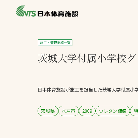
私たちの強み
製品・サービス
施設別カテゴリ
施工・管理実績一覧
ニュース
茨城大学付属小学校グ
施設別一覧を見
ライブラリ
主力製品
熱中症対策ミス
日本体育施設が施工を担当した茨城大学付属小
投てき実施可能
工芝
環境対応ウレタ
茨城県
水戸市
2009
ウレタン舗装
施