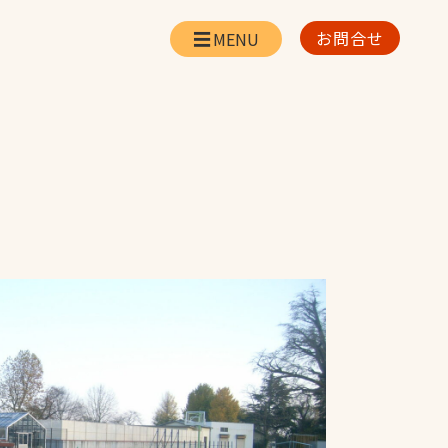
お問合せ
会社情報
リー
会社概要・所在地
お問合せ
社長挨拶
企業理念・経営方針
対策
日本体育施設の歩み
対策
アスリートパートナ
ー
一覧
採用情報
お取引先の皆様へ