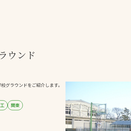
一覧
ー
技術別カテゴリー
お悩み別カテゴ
ラウンド
る
全天候舗装
暑さ対策
スポーツターフ（芝
安全性向上
生）舗装
ト
ぬかるみ・凍結
人工芝舗装
学校グラウンドをご紹介します。
な人
飛散・流出防止
クレイ（土）舗装
施工・管理実績
ン
防球設備
工
関東
施設管理
パークマネジメント