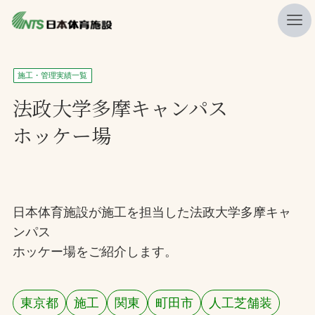
私たちの強み
施工・管理実績一覧
ニュース
法政大学多摩キャンパス
ホッケー場
プレスリリース
レポート
製品・サービス一覧
日本体育施設が施工を担当した法政大学多摩キャ
施工・管理実績一覧
ンパス
会社概要
ホッケー場をご紹介します。
採用情報
東京都
施工
関東
町田市
人工芝舗装
検索