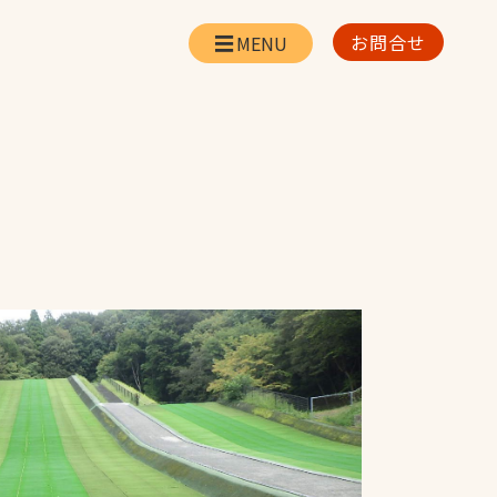
お問合せ
会社情報
リー
会社概要・所在地
お問合せ
社長挨拶
企業理念・経営方針
対策
日本体育施設の歩み
対策
アスリートパートナ
ー
一覧
採用情報
お取引先の皆様へ