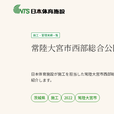
私たちの強み
製品・サービス
施設別カテゴリ
施工・管理実績一覧
ニュース
常陸大宮市西部総合
施設別一覧を見
ライブラリ
主力製品
熱中症対策ミス
日本体育施設が施工を担当した常陸大宮市西部
投てき実施可能
紹介します。
工芝
環境対応ウレタ
茨城県
施工
2022
常陸大宮市