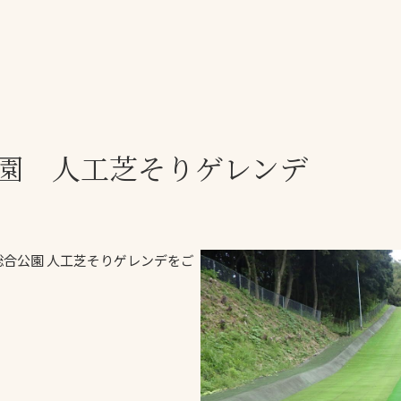
一覧
ー
技術別カテゴリー
お悩み別カテゴ
公園
人工芝そりゲレンデ
る
全天候舗装
暑さ対策
スポーツターフ（芝
安全性向上
生）舗装
ト
ぬかるみ・凍結
人工芝舗装
総合公園
人工芝そりゲレンデをご
な人
飛散・流出防止
クレイ（土）舗装
施工・管理実績
ン
防球設備
施設管理
パークマネジメント