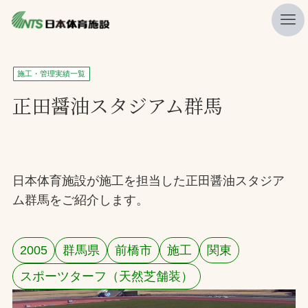
私たちの強み
施工・管理実績一覧
ニュース
正田醤油スタジアム群馬
プレスリリース
レポート
製品・サービス一覧
日本体育施設が施工を担当した正田醤油スタジア
ム群馬をご紹介します。
施工・管理実績一覧
会社概要
2005
群馬県
前橋市
施工
関東
採用情報
スポーツターフ（天然芝舗装）
検索