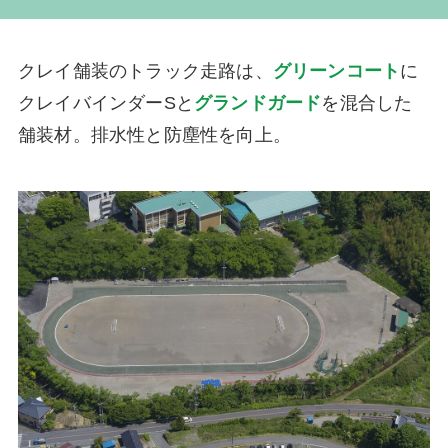
クレイ舗装のトラック走路は、
グリーンコート
に
クレイバインダーSと
グランドガード
を混合した
舗装材。排水性と防塵性を向上。