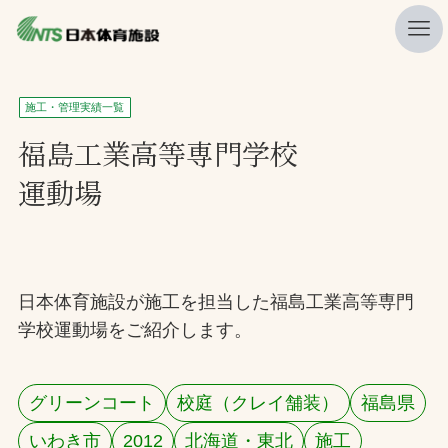
私たちの強み
施工・管理実績一覧
ニュース
福島工業高等専門学校
運動場
プレスリリース
レポート
製品・サービス一覧
日本体育施設が施工を担当した福島工業高等専門
施工・管理実績一覧
学校運動場をご紹介します。
会社概要
採用情報
グリーンコート
校庭（クレイ舗装）
福島県
検索
いわき市
2012
北海道・東北
施工