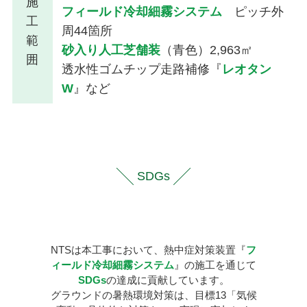
施
フィールド冷却細霧システム
ピッチ外
工
周44箇所
範
砂入り人工芝舗装
（青色）2,963㎡
囲
透水性ゴムチップ走路補修『
レオタン
W
』など
SDGs
NTSは本工事において、熱中症対策装置『
フ
ィールド冷却細霧システム
』の施工を通じて
SDGs
の達成に貢献しています。
グラウンドの暑熱環境対策は、目標13「気候