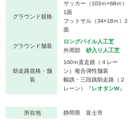
サッカー（103ｍ×68ｍ）
1面
グラウンド規格
フットサル（34×18ｍ）2
面
ロングパイル人工芝
グラウンド舗装
外周部
砂入り人工芝
100ｍ直走路（４レー
助走路規格・舗
ン）複合弾性舗装
装
幅跳・三段跳助走路（２
レーン）『
レオタンW
』
所在地
静岡県 富士市