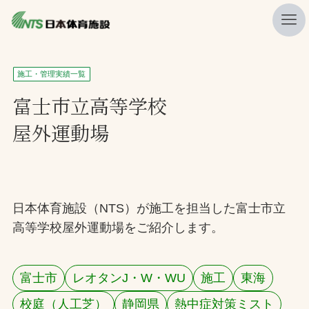
私たちの強み
施工・管理実績一覧
ニュース
富士市立高等学校
屋外運動場
プレスリリース
レポート
製品・サービス一覧
日本体育施設（NTS）が施工を担当した富士市立
施工・管理実績一覧
高等学校屋外運動場をご紹介します。
会社概要
採用情報
富士市
レオタンJ・W・WU
施工
東海
検索
校庭（人工芝）
静岡県
熱中症対策ミスト