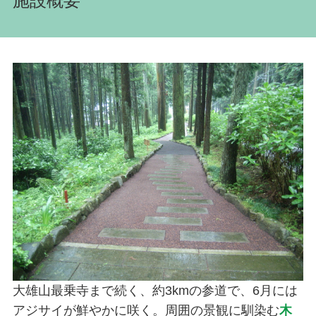
施設概要
大雄山最乗寺まで続く、約3kmの参道で、6月には
アジサイが鮮やかに咲く。周囲の景観に馴染む
木