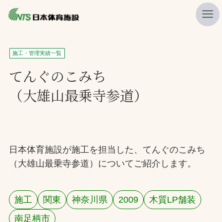
私たちの強み
施工・管理実績一覧
ニュース
てんぐのこみち
（大雄山最乗寺参道）
プレスリリース
レポート
製品・サービス一覧
日本体育施設が施工を担当した、てんぐのこみち
施工・管理実績一覧
（大雄山最乗寺参道）についてご紹介します。
会社概要
採用情報
施工
関東
神奈川県
2009
木質LP舗装
検索
南足柄市