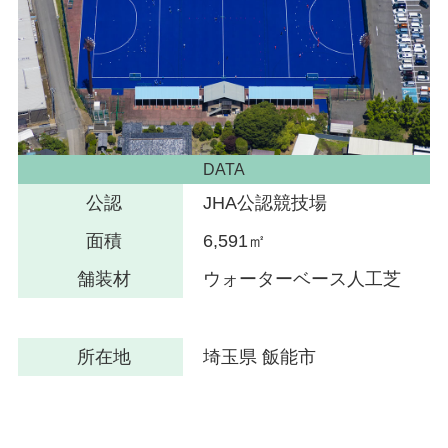
DATA
公認
JHA公認競技場
面積
6,591㎡
舗装材
ウォーターベース人工芝
所在地
埼玉県 飯能市