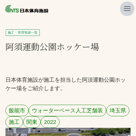
私たちの強み
施工・管理実績一覧
ニュース
阿須運動公園ホッケー場
プレスリリース
レポート
製品・サービス一覧
日本体育施設が施工を担当した阿須運動公園ホッ
ケー場をご紹介します。
施工・管理実績一覧
会社概要
飯能市
ウォーターベース人工芝舗装
埼玉県
採用情報
施工
関東
2022
検索