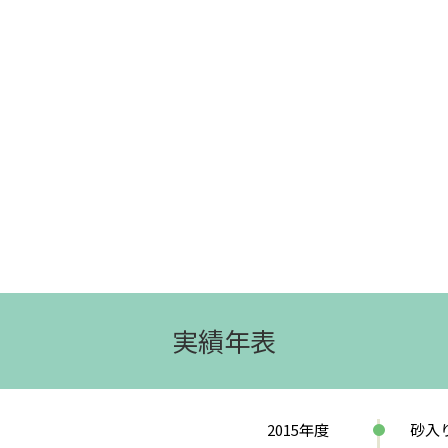
実績年表
2015
年度
砂入