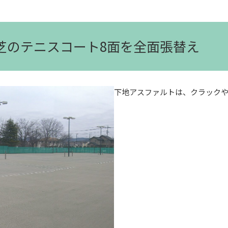
工芝のテニスコート8面を全面張替え
下地アスファルトは、クラック