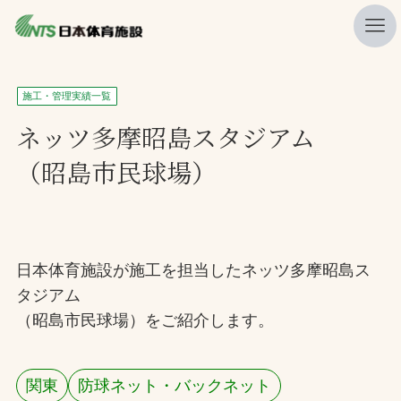
私たちの強み
施工・管理実績一覧
ニュース
ネッツ多摩昭島スタジアム
（昭島市民球場）
プレスリリース
レポート
製品・サービス一覧
日本体育施設が施工を担当したネッツ多摩昭島ス
施工・管理実績一覧
タジアム
会社概要
（昭島市民球場）をご紹介します。
採用情報
関東
防球ネット・バックネット
検索