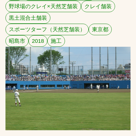
野球場のクレイ×天然芝舗装
クレイ舗装
お問合せ
黒土混合土舗装
お取引先の皆様へ
スポーツターフ（天然芝舗装）
東京都
昭島市
2018
施工
プライバシーポリシー
ソーシャルメディアポリシー
文字の見えづらさや操作にお困りの方へ