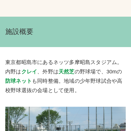
施設概要
東京都昭島市にあるネッツ多摩昭島スタジアム。
内野は
クレイ
、外野は
天然芝
の野球場で、30mの
防球ネット
も同時整備。地域の少年野球試合や高
校野球選抜の会場として使用。