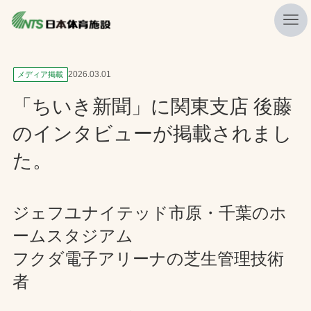
私たちの強み
2026.03.01
メディア掲載
ニュース
「ちいき新聞」に関東支店 後藤
プレスリリース
のインタビューが掲載されまし
レポート
た。
製品・サービス一覧
施工・管理実績一覧
ジェフユナイテッド市原・千葉のホ
ームスタジアム
会社概要
フクダ電子アリーナの芝生管理技術
採用情報
者
検索