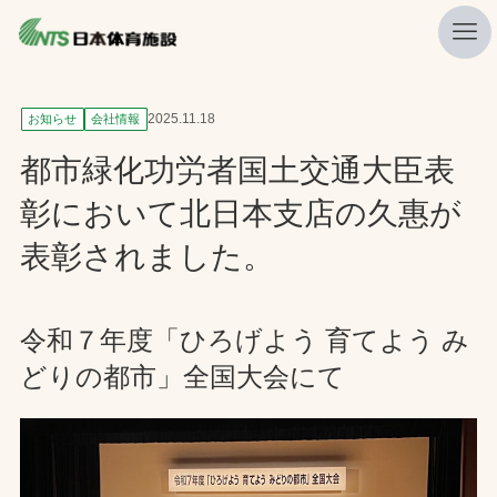
私たちの強み
2025.11.18
お知らせ
会社情報
ニュース
都市緑化功労者国土交通大臣表
プレスリリース
彰において北日本支店の久惠が
レポート
表彰されました。
製品・サービス一覧
施工・管理実績一覧
令和７年度「ひろげよう 育てよう み
どりの都市」全国大会にて
会社概要
採用情報
検索