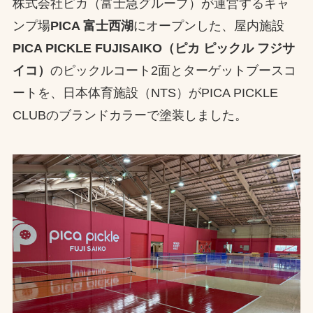
株式会社ピカ（富士急グループ）が運営するキャ
お問合せ
ンプ場
PICA 富士西湖
にオープンした、屋内施設
PICA PICKLE FUJISAIKO（ピカ ピックル フジサ
お取引先の皆様へ
イコ）
のピックルコート2面とターゲットブースコ
ートを、日本体育施設（NTS）がPICA PICKLE
プライバシーポリシー
CLUBのブランドカラーで塗装しました。
ソーシャルメディアポリシー
文字の見えづらさや操作にお困りの方へ