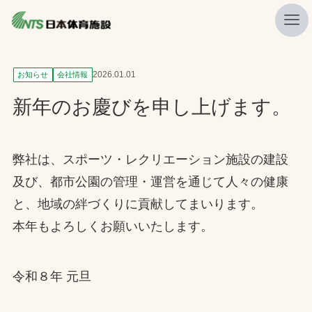
私たちの強み
2026.01.01
お知らせ
会社情報
ニュース
新年のお慶びを申し上げます。
プレスリリース
レポート
弊社は、スポーツ・レクリエーション施設の建設
及び、都市公園の管理・運営を通じて人々の健康
製品・サービス一覧
と、地域の絆づくりに貢献してまいります。
施工・管理実績一覧
本年もよろしくお願いいたします。
会社概要
採用情報
令和８年 元旦
検索