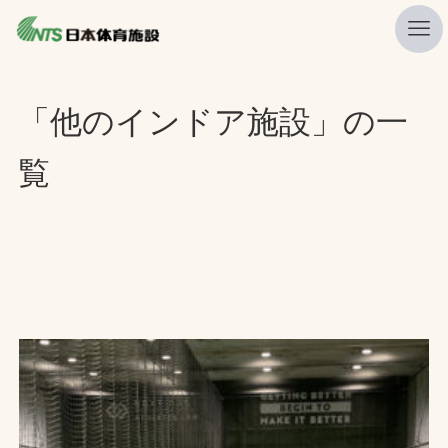
私たちの強み
「他のインドア施設」の一
ニュース
覧
プレスリリース
レポート
製品・サービス一覧
施工・管理実績一覧
会社概要
採用情報
検索