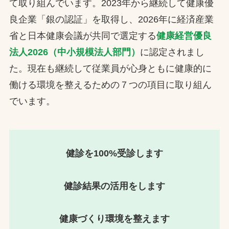
て取り組んでいます。2023年から継続して健康優
お問合せ
良企業「銀の認証」を取得し、2026年に経済産業
省と日本健康会議が共同で選定する
健康経営優良
お取引先の皆様へ
法人2026（中小規模法人部門）
に認定されまし
た。現在も継続して従業員が心身ともに健康的に
プライバシーポリシー
働ける環境を整えるための７つの項目に取り組ん
ソーシャルメディアポリシー
でいます。
健診を100%受診します
健診結果の活用をします
文字の見えづらさや操作にお困りの方へ
健康づくり環境を整えます