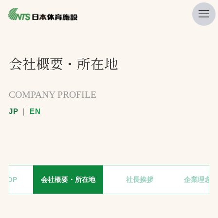
私たちの強み
会社概要・所在地
ニュース
プレスリリース
COMPANY PROFILE
レポート
JP
｜
EN
製品・サービス一覧
施工・管理実績一覧
会社概要
TOP
会社概要・所在地
社長挨拶
企業理念・
採用情報
検索