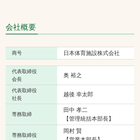
お問合せ
会社概要
お取引先の皆様へ
プライバシーポリシー
日本体育施設株式会社
商号
ソーシャルメディアポリシー
代表取締役
奥 裕之
会長
代表取締役
越後 幸太郎
社長
田中 孝二
専務取締
文字の見えづらさや操作にお困りの方へ
【管理統括本部長】
岡村 賢
専務取締役
【営業本部長】