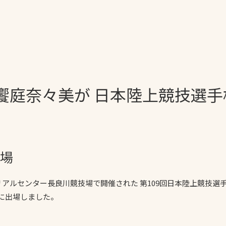
一覧
ー
技術別カテゴリー
お悩み別カテゴ
饗庭奈々美が 日本陸上競技選
る
全天候舗装
暑さ対策
スポーツターフ（芝
安全性向上
生）舗装
ト
ぬかるみ・凍結
人工芝舗装
な人
飛散・流出防止
出場
クレイ（土）舗装
施工・管理実績
ン
防球設備
モリアルセンター長良川競技場で開催された 第109回日本陸上競技
に出場しました。
施設管理
パークマネジメント