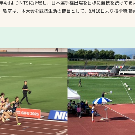
5年4月よりNTSに所属し、日本選手権出場を目標に競技を続けて
スポーツターフ（芝
。饗庭は、本大会を競技生活の節目として、8月18日より技術職職
生）
へ