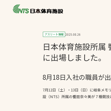
私たちの強み
製品・サービス
施設別カテゴリ
アスリート情報
2025.08.26
ニュース
日本体育施設所属 
施設別一覧を見
ライブラリ
主力製品
に出場しました。
熱中症対策ミス
投てき実施可能
8月18日入社の職員が
工芝
環境対応ウレタ
7月12日（土）・13日（日）に岐阜メ
設（NTS）所属の饗庭奈々美が７種競技