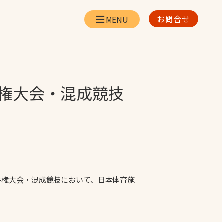
お問合せ
会社情報
リー
会社概要・所在地
お問合せ
手権大会・混成競技
社長挨拶
企業理念・経営方針
対策
日本体育施設の歩み
対策
アスリートパートナ
ー
一覧
採用情報
選手権大会・混成競技において、日本体育施
お取引先の皆様へ