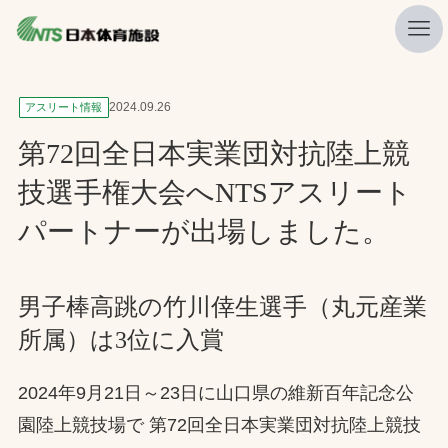
私たちの強み
2024.09.26
アスリート情報
ニュース
第72回全日本実業団対抗陸上競
プレスリリース
技選手権大会へNTSアスリート
レポート
パートナーが出場しました。
製品・サービス一覧
施工・管理実績一覧
男子棒高跳の竹川倖生選手（丸元産業
所属）は3位に入賞
会社概要
採用情報
2024年9月21日～23日に山口県の維新百年記念公
園陸上競技場で 第72回全日本実業団対抗陸上競技
検索