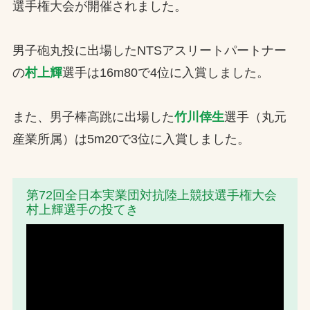
選手権大会が開催されました。
お問合せ
男子砲丸投に出場したNTSアスリートパートナー
お取引先の皆様へ
の
村上輝
選手は16m80で4位に入賞しました。
プライバシーポリシー
また、男子棒高跳に出場した
竹川倖生
選手（丸元
ソーシャルメディアポリシー
産業所属）は5m20で3位に入賞しました。
第72回全日本実業団対抗陸上競技選手権大会
村上輝選手の投てき
文字の見えづらさや操作にお困りの方へ