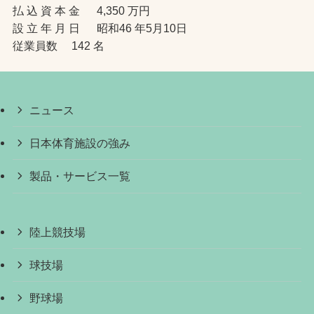
払 込 資 本 金 4,350 万円
設 立 年 月 日 昭和46 年5月10日
従業員数 142 名
ニュース
日本体育施設の強み
製品・サービス一覧
陸上競技場
球技場
野球場