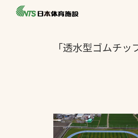
私たちの強み
製品・サービス
施設別カテゴリ
「透水型ゴムチッ
ニュース
施設別一覧を見
ライブラリ
主力製品
熱中症対策ミス
投てき実施可能
工芝
環境対応ウレタ