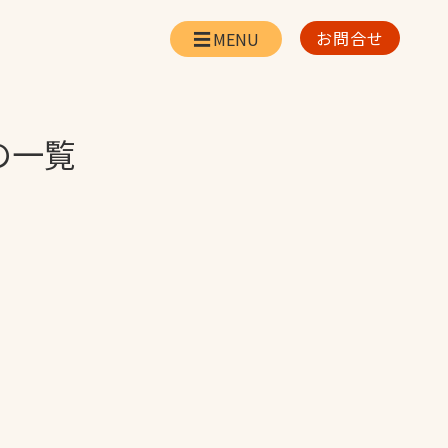
お問合せ
会社情報
リー
会社概要・所在地
の一覧
お問合せ
社長挨拶
企業理念・経営方針
対策
日本体育施設の歩み
対策
アスリートパートナ
ー
一覧
採用情報
お取引先の皆様へ