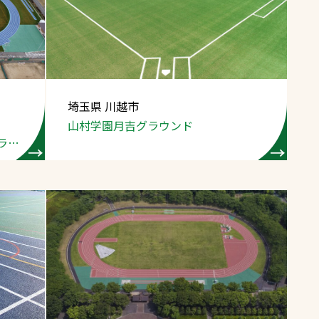
スポーツターフ（芝
生）
埼玉県 川越市
山村学園
月吉グラウンド
へ
ラウ