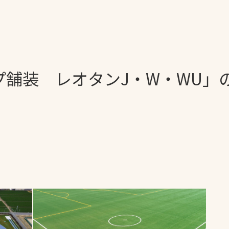
一覧
ー
技術別カテゴリー
お悩み別カテゴ
プ舗装 レオタンJ・W・WU」
る
全天候舗装
暑さ対策
スポーツターフ（芝
安全性向上
生）舗装
ト
ぬかるみ・凍結
人工芝舗装
な人
飛散・流出防止
クレイ（土）舗装
施工・管理実績
ン
防球設備
施設管理
パークマネジメント