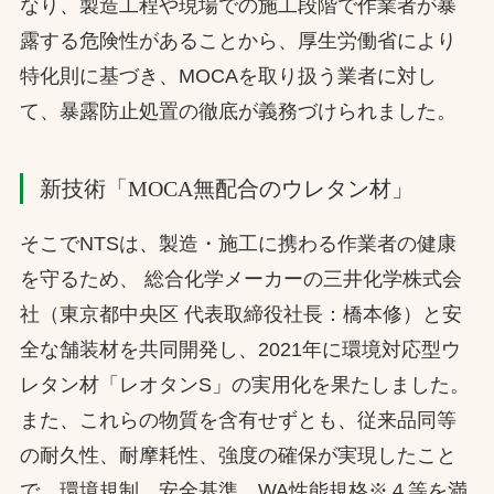
なり、製造工程や現場での施工段階で作業者が暴
露する危険性があることから、厚生労働省により
特化則に基づき、MOCAを取り扱う業者に対し
て、暴露防止処置の徹底が義務づけられました。
新技術「MOCA無配合のウレタン材」
そこでNTSは、製造・施工に携わる作業者の健康
を守るため、 総合化学メーカーの三井化学株式会
社（東京都中央区 代表取締役社長：橋本修）と安
全な舗装材を共同開発し、2021年に環境対応型ウ
レタン材「レオタンS」の実用化を果たしました。
また、これらの物質を含有せずとも、従来品同等
の耐久性、耐摩耗性、強度の確保が実現したこと
で、環境規制、安全基準、WA性能規格※４等を満