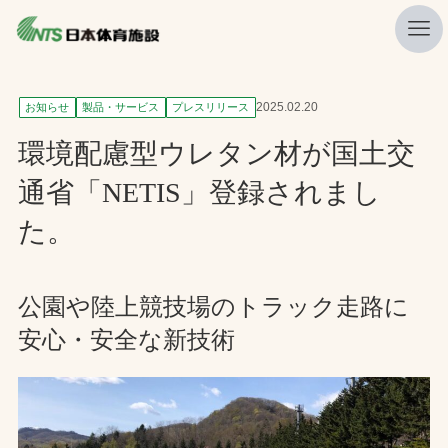
私たちの強み
2025.02.20
お知らせ
製品・サービス
プレスリリース
ニュース
環境配慮型ウレタン材が国土交
プレスリリース
通省「NETIS」登録されまし
レポート
た。
製品・サービス一覧
施工・管理実績一覧
公園や陸上競技場のトラック走路に
安心・安全な新技術
会社概要
採用情報
検索