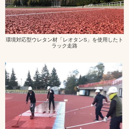
お問合せ
お取引先の皆様へ
環境対応型ウレタン材「レオタンS」を使用したト
プライバシーポリシー
ラック走路
ソーシャルメディアポリシー
文字の見えづらさや操作にお困りの方へ